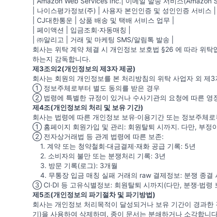
| Amazon Web Services Inc.| 이메일 발송 서비스(Amazon 
| 나이스평가정보(주) | 사용자 본인인증 및 성인인증 서비스 |
| CJ대한통운 | 상품 배송 및 택배 서비스 업무 |
| 페이액션 | 입금조회·자동매칭 |
| ㈜알리고 | 거래 및 마케팅 SMS/알림톡 발송 |
회사는 위탁 계약 체결 시 개인정보 보호법 §26 에 따라 
하는지 감독합니다.
제3조의2(개인정보의 제3자 제공)
회사는 회원의 개인정보를 본 처리방침의 위탁 사업자 외 제3
① 정보주체로부터 별도 동의를 받은 경우
② 법령에 특별한 규정이 있거나 수사기관의 요청에 따른 영장
제4조(개인정보의 처리 및 보유 기간)
회사는 법령에 따른 개인정보 보유·이용기간 또는 정보주체로
① 홈페이지 회원가입 및 관리: 회원탈퇴 시까지. 다만, 부정
② 전자상거래법 등 관계 법령에 따른 보존:
1. 계약 또는 청약철회·대금결제·재화 공급 기록: 5년
2. 소비자의 불만 또는 분쟁처리 기록: 3년
3. 방문 기록(로그): 3개월
4. 무통장 입금 매칭 실패 거래의 raw 결제정보: 분쟁 종결 
③ CI·DI 등 고유식별정보: 회원탈퇴 시까지(다만, 분쟁·법령 
제5조(개인정보의 파기절차 및 파기방법)
회사는 개인정보 처리목적이 달성되거나 보유 기간이 경과한 경우
기)을 사용하여 삭제하며, 종이 문서는 분쇄하거나 소각합니다